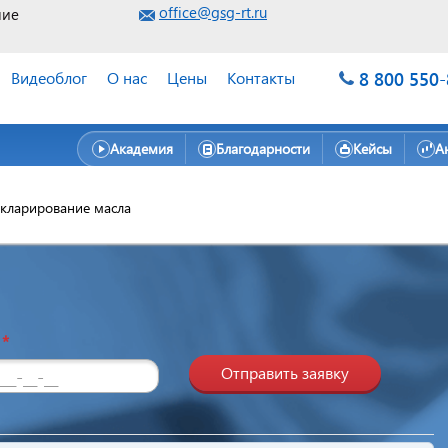
office@gsg-rt.ru
ние
8 800 550
Видеоблог
О нас
Цены
Контакты
Академия
Благодарности
Кейсы
А
кларирование масла
н
*
Отправить заявку