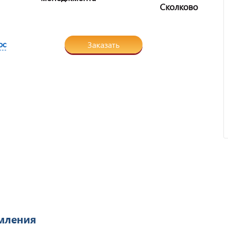
Сколково
ос
Заказать
Отзыв от ООО "Пирамит".
рмления