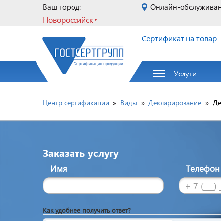
Ваш город:
Онлайн-обслужива
Новороссийск
Сертификат на товар
Услуги
Центр сертификации
»
Виды
»
Декларирование
»
Де
Заказать услугу
Имя
Телефо
Как удобнее получить ответ?