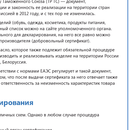
у Таможенного Союза (ТР ТС) — документ,
ии и законность ее реализации на территории стран
ссией в 2012 году, и с тех пор не изменилась.
лий (обувь, одежда, косметика, продукты питания,
очный список можно на сайте уполномоченного органа.
льного для декларирования, на него все равно можно
производителя (добровольный сертификат).
асло, которое также подлежит обязательной процедуре
изводить и реализовывать изделие на территории России
н, Белоруссия.
ветствии с нормами ЕАЭС регулирует и такой документ,
ом, что после выдачи сертификата за него отвечает также
 ответственность за неизменность характеристик товара
рирования
личных схем. Однако в любом случае процедура
нный орган сертификации