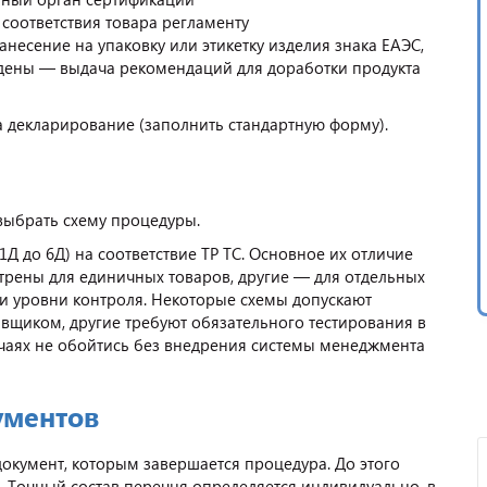
соответствия товара регламенту
несение на упаковку или этикетку изделия знака ЕАЭС,
йдены — выдача рекомендаций для доработки продукта
а декларирование (заполнить стандартную форму).
выбрать схему процедуры.
Д до 6Д) на соответствие ТР ТС. Основное их отличие
трены для единичных товаров, другие — для отдельных
 и уровни контроля. Некоторые схемы допускают
щиком, другие требуют обязательного тестирования в
учаях не обойтись без внедрения системы менеджмента
ументов
окумент, которым завершается процедура. До этого
 Точный состав перечня определяется индивидуально, в