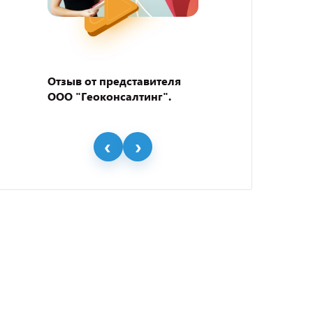
Отзыв от представителя
Отзыв
ООО "Геоконсалтинг".
пивно
"BEER