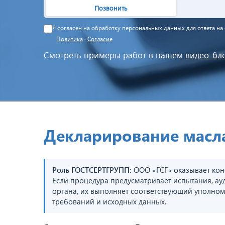
Позвонить
Я согласен на обработку персональных данных для ответа н
Политика
·
Согласие
Смотреть примеры работ в нашем
видео-бл
Декларирование масл
Роль ГОСТСЕРТГРУПП:
ООО «ГСГ» оказывает кон
Если процедура предусматривает испытания, ау
органа, их выполняет соответствующий уполном
требований и исходных данных.