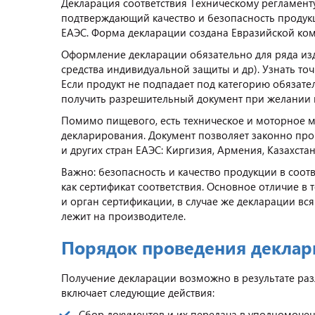
Декларация соответствия Техническому регламент
подтверждающий качество и безопасность продукц
ЕАЭС. Форма декларации создана Евразийской коми
Оформление декларации обязательно для ряда изде
средства индивидуальной защиты и др). Узнать т
Если продукт не подпадает под категорию обязате
получить разрешительный документ при желании 
Помимо пищевого, есть техническое и моторное м
декларирования. Документ позволяет законно про
и других стран ЕАЭС: Киргизия, Армения, Казахста
Важно: безопасность и качество продукции в соот
как сертификат соответствия. Основное отличие в т
и орган сертификации, в случае же декларации вся
лежит на производителе.
Порядок проведения декла
Получение декларации возможно в результате раз
включает следующие действия:
Сбор документов и их передача в уполномоче