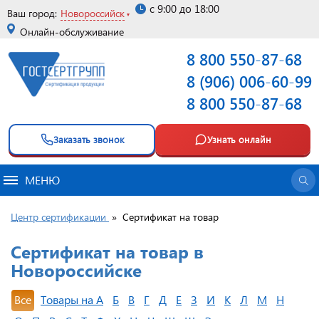
с 9:00 до 18:00
Ваш город:
Новороссийск
Онлайн-обслуживание
8 800 550-87-68
8 (906) 006-60-99
8 800 550-87-68
Заказать звонок
Узнать онлайн
МЕНЮ
Центр сертификации
»
Сертификат на товар
Сертификат на товар в
Новороссийске
Все
Товары на А
Б
В
Г
Д
Е
З
И
К
Л
М
Н