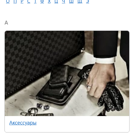
О
П
Р
С
Т
Ф
Х
Ц
Ч
Ш
Щ
Э
А
Аксессуары