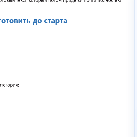
отовый текст, который потом придется почти полностью
отовить до старта
атегория;