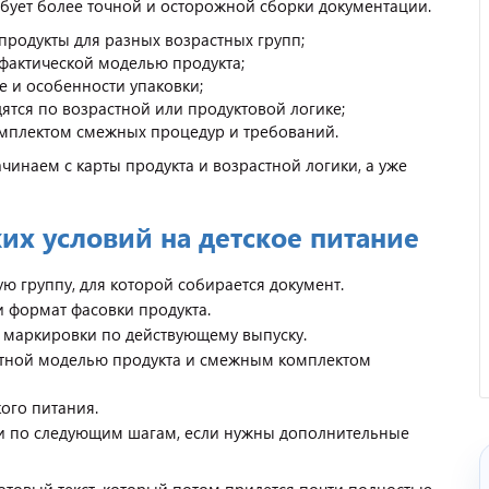
ебует более точной и осторожной сборки документации.
продукты для разных возрастных групп;
 фактической моделью продукта;
 и особенности упаковки;
дятся по возрастной или продуктовой логике;
омплектом смежных процедур и требований.
чинаем с карты продукта и возрастной логики, а уже
их условий на детское питание
Отзыв от представителя
кафе "Весна".
ю группу, для которой собирается документ.
и формат фасовки продукта.
у маркировки по действующему выпуску.
астной моделью продукта и смежным комплектом
ого питания.
 по следующим шагам, если нужны дополнительные