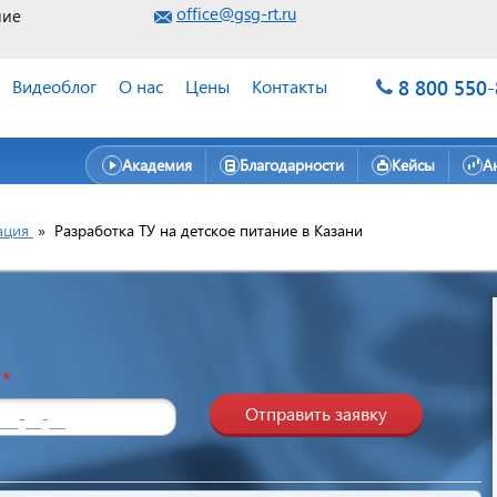
office@gsg-rt.ru
ние
8 800 550
Видеоблог
О нас
Цены
Контакты
Академия
Благодарности
Кейсы
А
ация
»
Разработка ТУ на детское питание в Казани
н
*
Отправить заявку