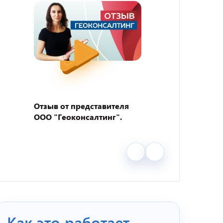
Отзыв от представителя
Отзыв
ООО "Геоконсалтинг".
пивно
"BEER
Как это работает