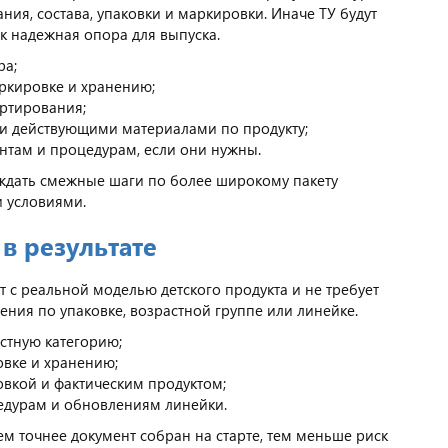
ния, состава, упаковки и маркировки. Иначе ТУ будут
ак надежная опора для выпуска.
ра;
аркировке и хранению;
ортирования;
й и действующими материалами по продукту;
там и процедурам, если они нужны.
дать смежные шаги по более широкому пакету
и условиями.
в результате
т с реальной моделью детского продукта и не требует
ния по упаковке, возрастной группе или линейке.
астную категорию;
овке и хранению;
вкой и фактическим продуктом;
едурам и обновлениям линейки.
ем точнее документ собран на старте, тем меньше риск